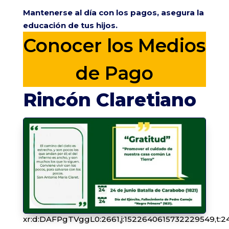
Mantenerse al día con los pagos, asegura la
educación de tus hijos.
Conocer los Medios
de Pago
Rincón Claretiano
xr:d:DAFPgTVggL0:2661,j:1522640615732229549,t:2