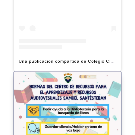
Una publicación compartida de Colegio Claret | Alto Hatillo (@clarethatillo)