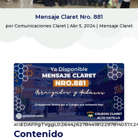
Mensaje Claret Nro. 881
por
Comunicaciones Claret
|
Abr 5, 2024
|
Mensaje Claret
xr:d:DAFPgTVggL0:2644,j:6278441812297814037,t:2
Contenido