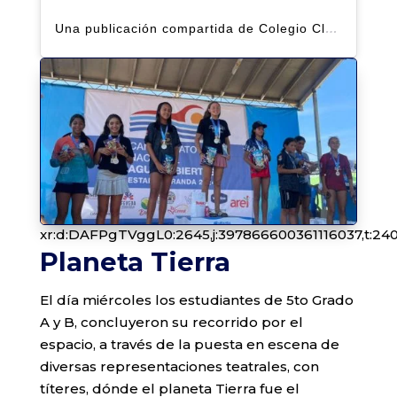
Una publicación compartida de Colegio Claret | Alto Hatillo (@clarethatillo)
xr:d:DAFPgTVggL0:2645,j:397866600361116037,t:24
Planeta Tierra
El día miércoles los estudiantes de 5to Grado
A y B, concluyeron su recorrido por el
espacio, a través de la puesta en escena de
diversas representaciones teatrales, con
títeres, dónde el planeta Tierra fue el