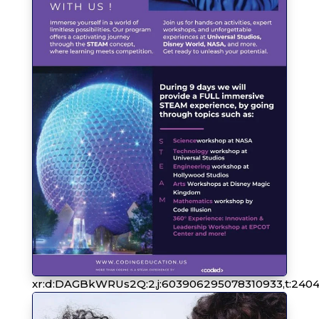
xr:d:DAGBkWRUs2Q:2,j:603906295078310933,t:240