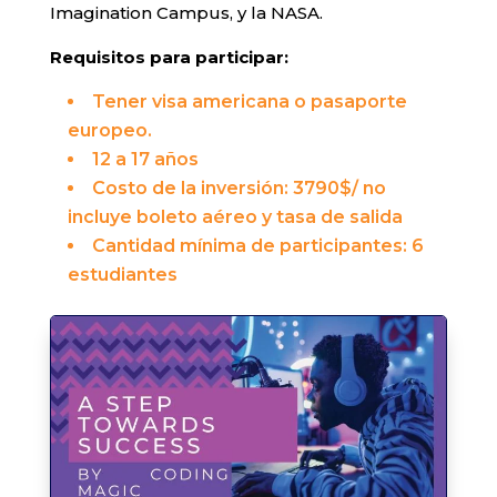
Imagination Campus, y la NASA.
Requisitos para participar:
Tener visa americana o pasaporte
europeo.
12 a 17 años
Costo de la inversión: 3790$/ no
incluye boleto aéreo y tasa de salida
Cantidad mínima de participantes: 6
estudiantes