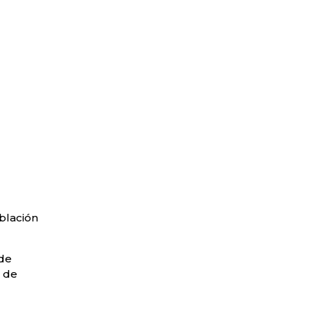
oblación
 de
a de