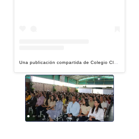
Una publicación compartida de Colegio Claret | Alto Hatillo (@clarethatillo)