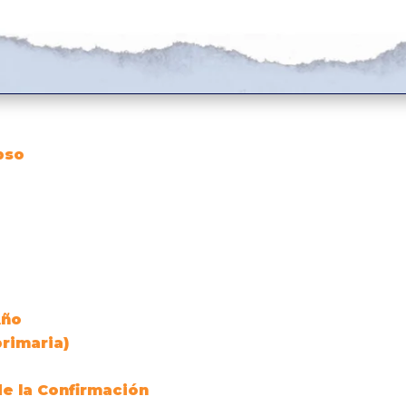
pso
Año
primaria)
e la Confirmación