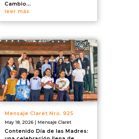
Cambio...
leer más
Mensaje Claret Nro. 925
May 18, 2026
|
Mensaje Claret
Contenido Día de las Madres:
una celebración llena de