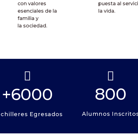
con valores
puesta al servic
esenciales de la
la vida.
familia y
la sociedad.


800
+6000
Alumnos Inscrito
chilleres Egresados